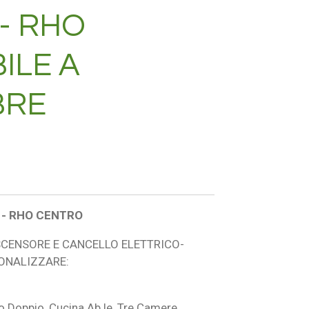
- RHO
ILE A
BRE
E - RHO CENTRO
ASCENSORE E CANCELLO ELETTRICO-
SONALIZZARE:
 Doppio, Cucina Ab.le, Tre Camere,