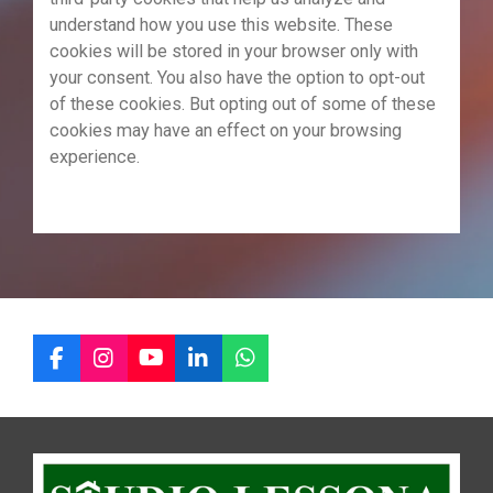
understand how you use this website. These
cookies will be stored in your browser only with
your consent. You also have the option to opt-out
of these cookies. But opting out of some of these
cookies may have an effect on your browsing
experience.
F
I
Y
L
W
a
n
o
i
h
c
s
u
n
a
e
t
T
k
t
b
a
u
e
s
o
g
b
d
A
o
r
e
I
p