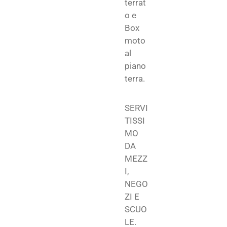
terrat
o e
Box
moto
al
piano
terra.
SERVI
TISSI
MO
DA
MEZZ
I,
NEGO
ZI E
SCUO
LE.