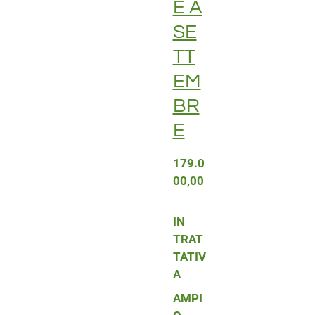
E A
SE
TT
EM
BR
E
179.0
00,00
IN
TRAT
TATIV
A
AMPI