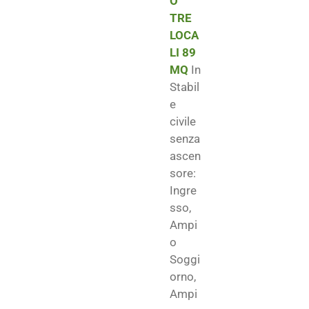
O
TRE
LOCA
LI 89
MQ
In
Stabil
e
civile
senza
ascen
sore:
Ingre
sso,
Ampi
o
Soggi
orno,
Ampi