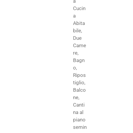
a
Cucin
a
Abita
bile,
Due
Came
re,
Bagn
o,
Ripos
tiglio,
Balco
ne,
Canti
na al
piano
semin