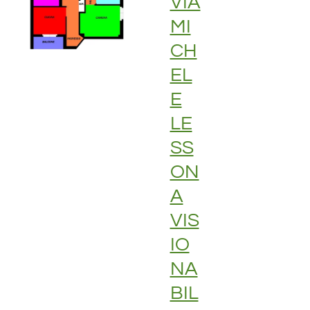
VIA
MI
CH
EL
E
LE
SS
ON
A
VIS
IO
NA
BIL